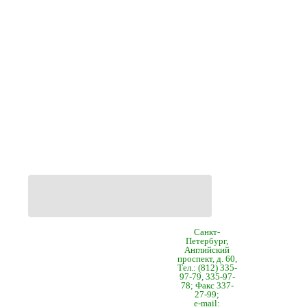
Санкт-
Петербург,
Английский
проспект, д. 60,
Тел.: (812) 335-
97-79, 335-97-
78; Факс 337-
27-99;
e-mail: