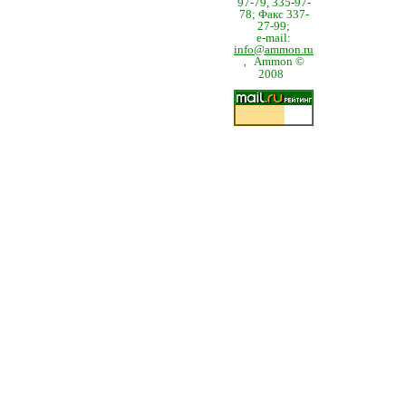
97-79, 335-97-
78; Факс 337-
27-99;
e-mail:
info@ammon.ru
Ammon ©
,
2008