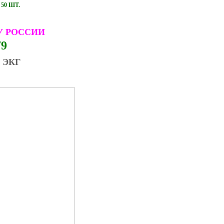
50 ШТ.
У РОССИИ
79
 ЭКГ