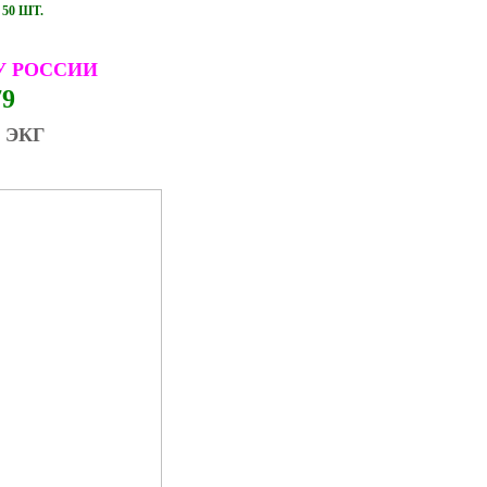
50 ШТ.
У РОССИИ
79
 ЭКГ