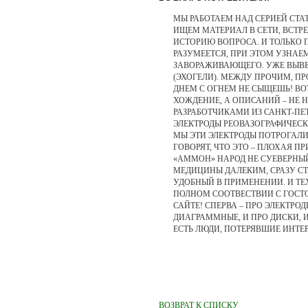
МЫ РАБОТАЕМ НАД СЕРИЕЙ СТА
ИЩЕМ МАТЕРИАЛ В СЕТИ, ВСТ
ИСТОРИЮ ВОПРОСА. И ТОЛЬКО
РАЗУМЕЕТСЯ, ПРИ ЭТОМ УЗНА
ЗАВОРАЖИВАЮЩЕГО. УЖЕ ВЫВЕ
(ЭХОГЕЛИ). МЕЖДУ ПРОЧИМ, ПР
ДНЕМ С ОГНЕМ НЕ СЫЩЕШЬ! ВОТ
ХОЖДЕНИЕ, А ОПИСАНИЙ – НЕ 
РАЗРАБОТЧИКАМИ ИЗ САНКТ-ПЕ
ЭЛЕКТРОДЫ РЕОВАЗОГРАФИЧЕСК
МЫ ЭТИ ЭЛЕКТРОДЫ ПОТРОГАЛИ
ГОВОРЯТ, ЧТО ЭТО – ПЛОХАЯ 
«АММОН» НАРОД НЕ СУЕВЕРНЫЙ
МЕДИЦИНЫ ДАЛЕКИМ, СРАЗУ СТ
УДОБНЫЙ В ПРИМЕНЕНИИ. И ТЕ
ПОЛНОМ СООТВЕСТВИИ С ГОСТ
САЙТЕ! СПЕРВА – ПРО ЭЛЕКТРО
ДИАГРАММНЫЕ, И ПРО ДИСКИ, И
ЕСТЬ ЛЮДИ, ПОТЕРЯВШИЕ ИНТЕР
ВОЗВРАТ К СПИСКУ