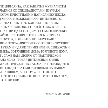
ТЕЙ ДЛЯ САЙТА, КАК ЗАВЗЯТЫЕ ЖУРНАЛИСТЫ:
РЕЧАЕМСЯ СО СПЕЦИАЛИСТАМИ, ИЗУЧАЕМ
 ПОТОМ ПРИСТУПАЕМ К НАПИСАНИЮ ТЕКСТА.
ЕМ МНОГО НЕОЖИДАННОГО, ИНТЕРЕСНОГО,
ШЕНА СТАТЬЯ ПРО КОНТАКТНЫЕ ПАСТЫ
ОСТЫХ И ТОЛКОВЫХ СТАТЕЙ О НИХ В РУНЕТЕ
 ТАК: ПРОДУКТ ЕСТЬ, ИМЕЕТ САМОЕ ШИРОКОЕ
НАЙТИ… СЕГОДНЯ СОСТОЯЛАСЬ ВСТРЕЧА С
ТЕРБУРГА, КОТОРЫЕ УЖЕ ВЫПУСКАЮТ
ИЕ И РЕОГРАФИЧЕСКИЕ ОСОБОЙ КОНСТРУКЦИИ.
 РУКАМИ И ДАЖЕ ПРИМЕРИЛИ НА СЕБЕ (ХОТЬ И
ПРИМЕТА, СОТРУДНИКИ ДОМА ТОРГОВОГО ДОМА
). ДАЖЕ НАМ, ЛЮДЯМ ОТ ПРАКТИЧЕСКОЙ
АЛО ЯСНО – ТОВАР ИНТЕРЕСНЫЙ, ОЧЕНЬ
ХНОЛОГИЧЕСКИ – РАЗРАБОТАН И ПРОИЗВЕДЕН В
ОМ. СЛЕДИТЕ ЗА ОБНОВЛЕНИЯМИ НА НАШЕМ
ДЫ НАПИШЕМ, А ПОТОМ – И ПРО ЛЕНТЫ
 ПРО ВСЕ ОСТАЛЬНОЕ. НЕТ НЕИТЕРЕСНЫХ ТЕМ,
ЕС К ЖИЗНИ!
НАТАЛЬЯ ЛЕГКОВА