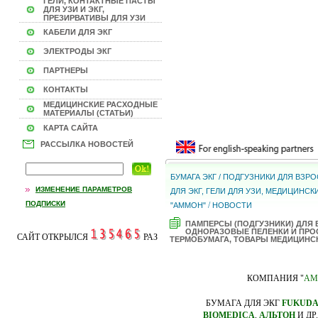
ГЕЛИ, КОНТАКТНЫЕ ПАСТЫ
ДЛЯ УЗИ И ЭКГ,
ПРЕЗИРВАТИВЫ ДЛЯ УЗИ
КАБЕЛИ ДЛЯ ЭКГ
ЭЛЕКТРОДЫ ЭКГ
ПАРТНЕРЫ
КОНТАКТЫ
МЕДИЦИНСКИЕ РАСХОДНЫЕ
МАТЕРИАЛЫ (СТАТЬИ)
КАРТА САЙТА
РАССЫЛКА НОВОСТЕЙ
БУМАГА ЭКГ / ПОДГУЗНИКИ ДЛЯ ВЗ
ИЗМЕНЕНИЕ ПАРАМЕТРОВ
ДЛЯ ЭКГ, ГЕЛИ ДЛЯ УЗИ, МЕДИЦИНС
ПОДПИСКИ
/
"АММОН"
НОВОСТИ
ПАМПЕРСЫ (ПОДГУЗНИКИ) ДЛЯ
ОДНОРАЗОВЫЕ ПЕЛЕНКИ И ПРОС
САЙТ ОТКРЫЛСЯ
РАЗ
ТЕРМОБУМАГА, ТОВАРЫ МЕДИЦИНС
КОМПАНИЯ "
АМ
БУМАГА ДЛЯ ЭКГ
FUKUD
BIOMEDICA
,
АЛЬТОН
И ДР.