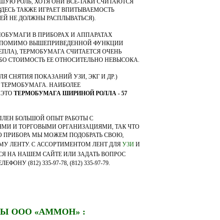
ЬШУЮ РОЛЬ, ХОТЯ ОНИ ВСЁ-ТАКИ СЧИТАЮТСЯ
ДЕСЬ ТАКЖЕ ИГРАЕТ ВПИТЫВАЕМОСТЬ
ЕЙ НЕ ДОЛЖНЫ РАСПЛЫВАТЬСЯ).
МОБУМАГИ В ПРИБОРАХ И АППАРАТАХ
. ПОМИМО ВЫШЕПРИВЕДЕННОЙ ФУНКЦИИ
ЕПЛА), ТЕРМОБУМАГА СЧИТАЕТСЯ ОЧЕНЬ
О СТОИМОСТЬ ЕЕ ОТНОСИТЕЛЬНО НЕВЫСОКА.
Я СНЯТИЯ ПОКАЗАНИЙ УЗИ, ЭКГ И ДР.)
 ТЕРМОБУМАГА. НАИБОЛЕЕ
 ЭТО
ТЕРМОБУМАГА ШИРИНОЙ РОЛЛА - 57
ЛЕН БОЛЬШОЙ ОПЫТ РАБОТЫ С
И И ТОРГОВЫМИ ОРГАНИЗАЦИЯМИ, ТАК ЧТО
 ПРИБОРА МЫ МОЖЕМ ПОДОБРАТЬ СВОЮ,
У ЛЕНТУ. С АССОРТИМЕНТОМ ЛЕНТ ДЛЯ
УЗИ
И
Я НА НАШЕМ САЙТЕ ИЛИ ЗАДАТЬ ВОПРОС
НУ (812) 335-97-78, (812) 335-97-79.
Ы ООО «АММОН» :