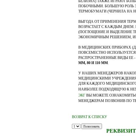
БЕЛИЗНА) ТАКЖЕ ИГРАЮТ БОЛ
ПОБОЧНЫМИ. БОЛЬШУЮ РОЛЬ З
ТЕРМОБУМАГИ (ЧЕРНИЛА НА Н
ВЫГОДА ОТ ПРИМЕНЕНИЯ ТЕР
ВОЗРАСТАЕТ С КАЖДЫМ ДНЕМ
(ПОГЛОЩЕНИЕ И ВЫДЕЛЕНИЕ Т
ЭКОНОМИЧНЫМ РЕШЕНИЕМ, ИБ
В МЕДИЦИНСКИХ ПРИБОРАХ (ДЛ
ПОВСЕМЕСТНО ИСПОЛЬЗУЕТСЯ
РАСПРОСТРАНЕННЫЕ ВИДЫ ЕЕ -
ММ, 80 И 110 ММ
.
У НАШИХ МЕНЕДЖЕРОВ НАКОП
МЕДИЦИНСКИМИ УЧРЕЖДЕНИЯМ
ДЛЯ КАЖДОГО МЕДИЦИНСКОГО
НАИБОЛЕЕ ПОДХОДЯЩУЮ К НЕМ
ЭКГ
ВЫ МОЖЕТЕ ОЗНАКОМИТЬС
МЕНЕДЖЕРАМ ПОЗВОНИВ ПО ТЕЛЕФО
ВОЗВРАТ К СПИСКУ
РЕКВИЗИТ