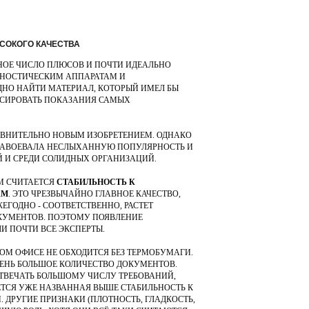
ЫСОКОГО КАЧЕСТВА
НОЕ ЧИСЛО ПЛЮСОВ И ПОЧТИ ИДЕАЛЬНО
НОСТИЧЕСКИМ АППАРАТАМ И
ДНО НАЙТИ МАТЕРИАЛ, КОТОРЫЙ ИМЕЛ БЫ
СИРОВАТЬ ПОКАЗАНИЯ САМЫХ
АВНИТЕЛЬНО НОВЫМ ИЗОБРЕТЕНИЕМ. ОДНАКО
 ЗАВОЕВАЛА НЕСЛЫХАННУЮ ПОПУЛЯРНОСТЬ И
 И СРЕДИ СОЛИДНЫХ ОРГАНИЗАЦИЙ.
М СЧИТАЕТСЯ
СТАБИЛЬНОСТЬ К
АМ
. ЭТО ЧРЕЗВЫЧАЙНО ГЛАВНОЕ КАЧЕСТВО,
ЕГОДНО - СООТВЕТСТВЕННО, РАСТЕТ
ОКУМЕНТОВ. ПОЭТОМУ ПОЯВЛЕНИЕ
 ПОЧТИ ВСЕ ЭКСПЕРТЫ.
ОМ ОФИСЕ НЕ ОБХОДИТСЯ БЕЗ ТЕРМОБУМАГИ.
ЕНЬ БОЛЬШОЕ КОЛИЧЕСТВО ДОКУМЕНТОВ.
ТВЕЧАТЬ БОЛЬШОМУ ЧИСЛУ ТРЕБОВАНИЙ,
ТСЯ УЖЕ НАЗВАННАЯ ВЫШЕ СТАБИЛЬНОСТЬ К
ДРУГИЕ ПРИЗНАКИ (ПЛОТНОСТЬ, ГЛАДКОСТЬ,