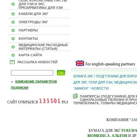
ГЕЛИ, КОНТАКТНЫЕ ПАСТЫ
ДЛЯ УЗИ И ЭКГ,
ПРЕЗИРВАТИВЫ ДЛЯ УЗИ
КАБЕЛИ ДЛЯ ЭКГ
ЭЛЕКТРОДЫ ЭКГ
ПАРТНЕРЫ
КОНТАКТЫ
МЕДИЦИНСКИЕ РАСХОДНЫЕ
МАТЕРИАЛЫ (СТАТЬИ)
КАРТА САЙТА
РАССЫЛКА НОВОСТЕЙ
БУМАГА ЭКГ / ПОДГУЗНИКИ ДЛЯ ВЗ
ИЗМЕНЕНИЕ ПАРАМЕТРОВ
ДЛЯ ЭКГ, ГЕЛИ ДЛЯ УЗИ, МЕДИЦИНС
ПОДПИСКИ
/
"АММОН"
НОВОСТИ
ПАМПЕРСЫ (ПОДГУЗНИКИ) ДЛЯ
ОДНОРАЗОВЫЕ ПЕЛЕНКИ И ПРОС
САЙТ ОТКРЫЛСЯ
РАЗ
ТЕРМОБУМАГА, ТОВАРЫ МЕДИЦИНС
КОМПАНИЯ "
АМ
БУМАГА ДЛЯ ЭКГ
FUKUD
BIOMEDICA
,
АЛЬТОН
И ДР.